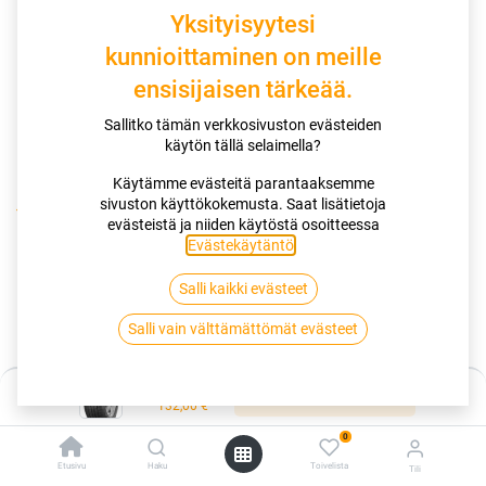
Yksityisyytesi
kunnioittaminen on meille
ensisijaisen tärkeää.
Sallitko tämän verkkosivuston evästeiden
käytön tällä selaimella?
Käytämme evästeitä parantaaksemme
sivuston käyttökokemusta. Saat lisätietoja
Kauppa
evästeistä ja niiden käytöstä osoitteessa
195/60R15 88V GOODYEAR EFFICIENTGRIP PERFORMANCE
Evästekäytäntö
.
EVR
Salli kaikki evästeet
195/60R15 88V GOODYEAR
Salli vain välttämättömät evästeet
EFFICIENTGRIP PERFORMANCE EVR
Hinta:
Lisää ostoskoriin
EAN:
4038526431455
Tuotekoodi:
261622
132,00
€
0
Tällä tuotteella ei ole kelvollista yhdistelmää.
Etusivu
Haku
Toivelista
Tili