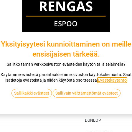
DUNLOP
Jaa
Toimitusehdot
Yksityisyytesi kunnioittaminen on meille
ensisijaisen tärkeää.
Sallitko tämän verkkosivuston evästeiden käytön tällä selaimella?
Käytämme evästeitä parantaaksemme sivuston käyttökokemusta. Saat
lisätietoja evästeistä ja niiden käytöstä osoitteessa
Evästekäytäntö
.
Salli kaikki evästeet
Salli vain välttämättömät evästeet
Tekniset tiedot
DUNLOP