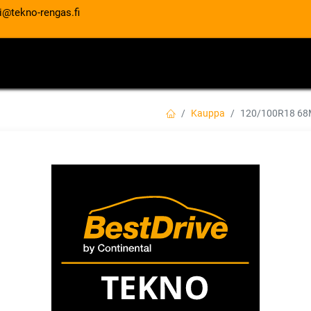
i@tekno-rengas.fi
ET
RENGASPALVELUT
AUTOHUOLTO
Kauppa
120/100R18 6
120/100R18 68M
EAN:
4038526428202
Tuotekoodi:
313,00
€
/ kpl
Toimittajilla (kotimaa):
Saatav
Toimitusaika:
5 arkipäivää
Lis
Vertaa
Lisää toivelis