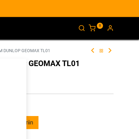
0
AJANKOHTAISTA
INFO
8M DUNLOP GEOMAX TL01
 DUNLOP GEOMAX TL01
261605
illa
ää ostoskoriin
talle