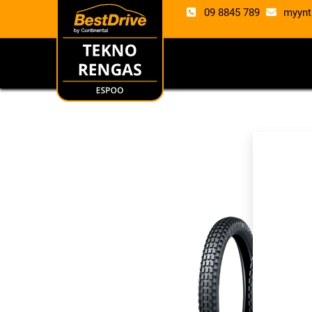
09 8845 789
myynt
RENKAAT
VANTE