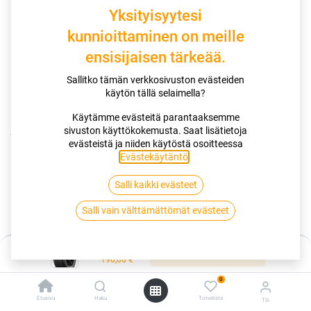
Yksityisyytesi
kunnioittaminen on meille
ensisijaisen tärkeää.
Sallitko tämän verkkosivuston evästeiden
käytön tällä selaimella?
Käytämme evästeitä parantaaksemme
sivuston käyttökokemusta. Saat lisätietoja
Kauppa
evästeistä ja niiden käytöstä osoitteessa
195/55R18 93H GOODYEAR VECTOR 4SEASONS GEN 3 XL
Evästekäytäntö
.
R|EDR
Salli kaikki evästeet
195/55R18 93H GOODYEAR VECTOR
Salli vain välttämättömät evästeet
4SEASONS GEN 3 XL R|EDR
Hinta:
Lisää ostoskoriin
EAN:
4038526420121
Tuotekoodi:
261588
190,00
€
190,00
€
/ kpl
0
Etusivu
Haku
Toivelista
Tili