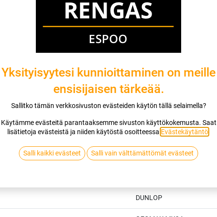
DUNLOP
Jaa
Toimitusehdot
Yksityisyytesi kunnioittaminen on meille
ensisijaisen tärkeää.
Sallitko tämän verkkosivuston evästeiden käytön tällä selaimella?
Käytämme evästeitä parantaaksemme sivuston käyttökokemusta. Saat
lisätietoja evästeistä ja niiden käytöstä osoitteessa
Evästekäytäntö
.
Salli kaikki evästeet
Salli vain välttämättömät evästeet
Tekniset tiedot
DUNLOP