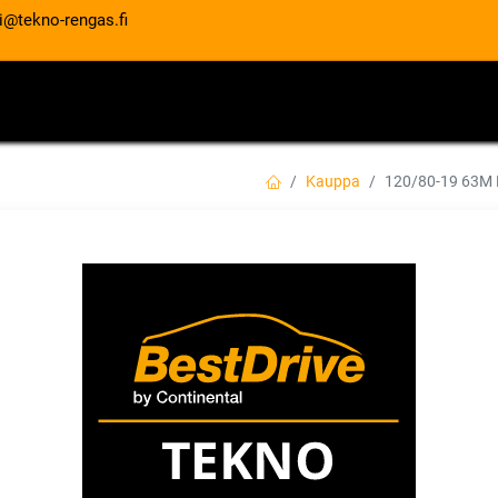
i@tekno-rengas.fi
ET
RENGASPALVELUT
AUTOHUOLTO
Kauppa
120/80-19 63
120/80-19 63M 
EAN:
4038526415677
Tuotekoodi:
215,00
€
/ kpl
Toimittajilla (kotimaa):
Saatav
Toimitusaika:
5 arkipäivää
Lis
Vertaa
Lisää toivelis