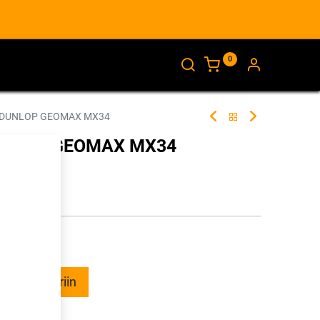
0
AJANKOHTAISTA
INFO
M DUNLOP GEOMAX MX34
DUNLOP GEOMAX MX34
261549
illa
ää ostoskoriin
talle