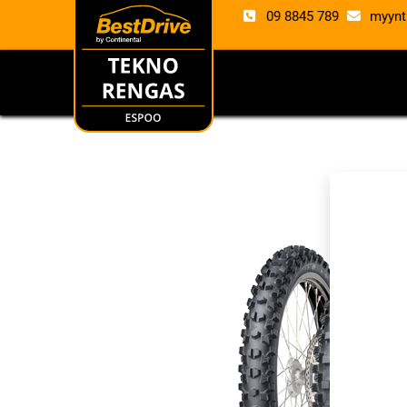
09 8845 789
myynt
RENKAAT
VANTE