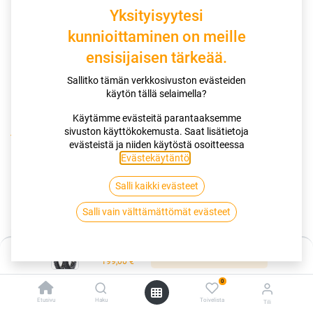
Yksityisyytesi
kunnioittaminen on meille
ensisijaisen tärkeää.
Sallitko tämän verkkosivuston evästeiden
käytön tällä selaimella?
Käytämme evästeitä parantaaksemme
sivuston käyttökokemusta. Saat lisätietoja
Kauppa
100/90-19 57M DUNLOP GEOMAX MX34 XL
evästeistä ja niiden käytöstä osoitteessa
Evästekäytäntö
.
100/90-19 57M DUNLOP GEOMAX
Salli kaikki evästeet
MX34 XL
Salli vain välttämättömät evästeet
EAN:
4038526415646
Tuotekoodi:
261546
Hinta:
Lisää ostoskoriin
Tällä tuotteella ei ole kelvollista yhdistelmää.
199,00
€
0
Etusivu
Haku
Toivelista
Tili
DUNLOP