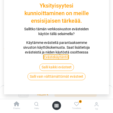
Yksityisyytesi
kunnioittaminen on meille
ensisijaisen tärkeää.
Sallitko tämän verkkosivuston evästeiden
käytön tällä selaimella?
Käytämme evästeitä parantaaksemme
sivuston käyttökokemusta. Saat lisätietoja
Kauppa
130/70-17 62H DUNLOP SPORTMAX Q-LITE
evästeistä ja niiden käytöstä osoitteessa
Evästekäytäntö
.
130/70-17 62H DUNLOP SPORTMAX
Salli kaikki evästeet
Q-LITE
Salli vain välttämättömät evästeet
EAN:
4038526404602
Tuotekoodi:
261508
Hinta:
182,00
€
Lisää ostoskoriin
/ kpl
182,00
€
0
Toimittajilla (kotimaa):
Saatavilla
Etusivu
Haku
Toivelista
Tili
Toimitusaika:
5 arkipäivää