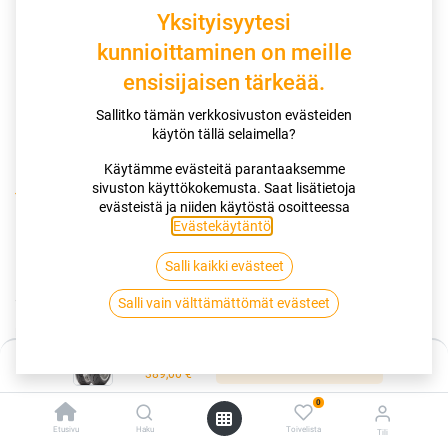
Yksityisyytesi
kunnioittaminen on meille
ensisijaisen tärkeää.
Sallitko tämän verkkosivuston evästeiden
käytön tällä selaimella?
Käytämme evästeitä parantaaksemme
sivuston käyttökokemusta. Saat lisätietoja
Kauppa
180/55R17 73W DUNLOP SPORTSMART MK4
evästeistä ja niiden käytöstä osoitteessa
Evästekäytäntö
.
180/55R17 73W DUNLOP
Salli kaikki evästeet
SPORTSMART MK4
Salli vain välttämättömät evästeet
EAN:
4038526346278
Tuotekoodi:
261449
Hinta:
389,00
€
Lisää ostoskoriin
/ kpl
389,00
€
0
Toimittajilla (kotimaa):
Saatavilla
Etusivu
Haku
Toivelista
Tili
Toimitusaika:
5 arkipäivää