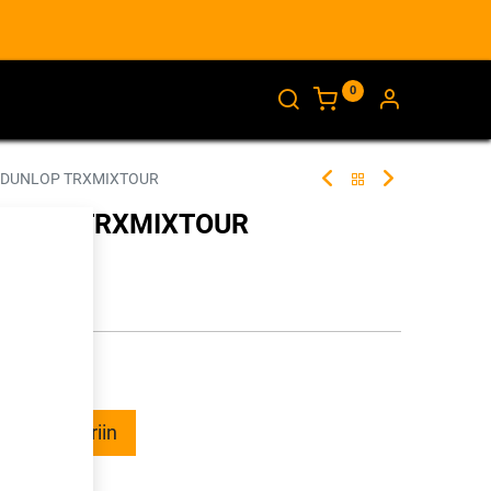
0
AJANKOHTAISTA
INFO
V DUNLOP TRXMIXTOUR
DUNLOP TRXMIXTOUR
261437
illa
ää ostoskoriin
talle