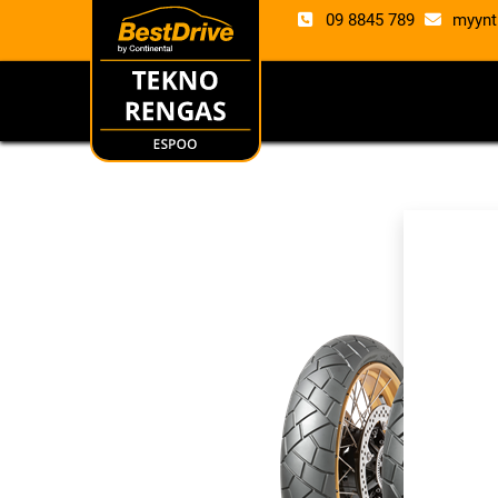
09 8845 789
myynt
RENKAAT
VANTE