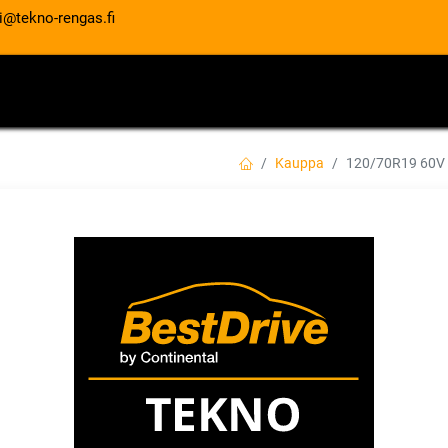
i@tekno-rengas.fi
ET
RENGASPALVELUT
AUTOHUOLTO
Kauppa
120/70R19 60
120/70R19 60V 
EAN:
4038526340849
Tuotekoodi:
255,00
€
/ kpl
Toimittajilla (kotimaa):
Saatav
Toimitusaika:
5 arkipäivää
Lis
Vertaa
Lisää toivelis