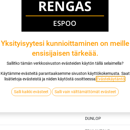
DUNLOP
Jaa
Toimitusehdot
Yksityisyytesi kunnioittaminen on meille
ensisijaisen tärkeää.
Sallitko tämän verkkosivuston evästeiden käytön tällä selaimella?
Käytämme evästeitä parantaaksemme sivuston käyttökokemusta. Saat
lisätietoja evästeistä ja niiden käytöstä osoitteessa
Evästekäytäntö
.
Salli kaikki evästeet
Salli vain välttämättömät evästeet
Tekniset tiedot
DUNLOP