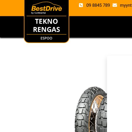
09 8845 789
myynt
RENKAAT
VANTE