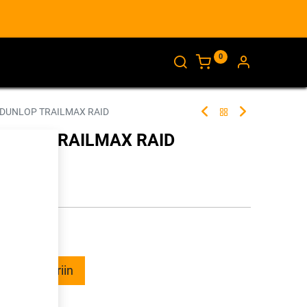
0
AJANKOHTAISTA
INFO
 DUNLOP TRAILMAX RAID
UNLOP TRAILMAX RAID
261351
illa
ää ostoskoriin
talle