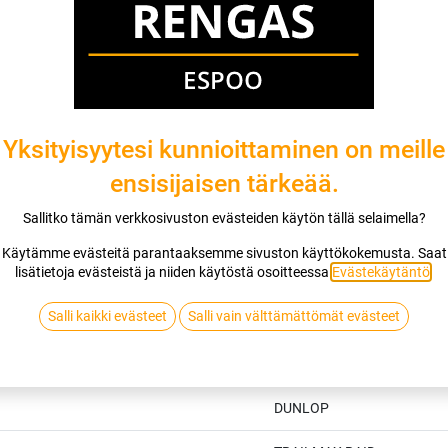
DUNLOP
Jaa
Toimitusehdot
Yksityisyytesi kunnioittaminen on meille
ensisijaisen tärkeää.
Sallitko tämän verkkosivuston evästeiden käytön tällä selaimella?
Käytämme evästeitä parantaaksemme sivuston käyttökokemusta. Saat
lisätietoja evästeistä ja niiden käytöstä osoitteessa
Evästekäytäntö
.
Salli kaikki evästeet
Salli vain välttämättömät evästeet
Tekniset tiedot
DUNLOP