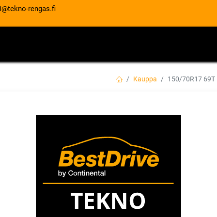
i@tekno-rengas.fi
ET
RENGASPALVELUT
AUTOHUOLTO
Kauppa
150/70R17 69T
150/70R17 69T D
EAN:
4038526101662
Tuotekoodi:
326,00
€
/ kpl
Toimittajilla (kotimaa):
Saatav
Toimitusaika:
5 arkipäivää
Lis
Vertaa
Lisää toivelis