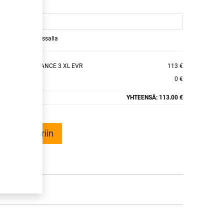
raamaan ajan kassalla
GRIP PERFORMANCE 3 XL EVR
113 €
0 €
YHTEENSÄ:
113.00 €
ää ostoskoriin
talle