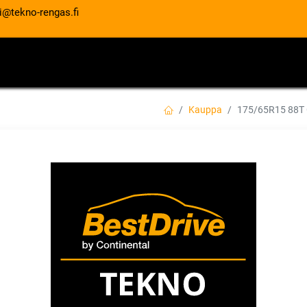
i@tekno-rengas.fi
ET
RENGASPALVELUT
AUTOHUOLTO
Kauppa
175/65R15 88T
175/65R15 88T G
PERFORMANCE 3 
EAN:
4038526067760
Tuotekoodi:
113,00
€
/ kpl
Toimittajilla (kotimaa):
Saatav
Toimitusaika:
5 arkipäivää