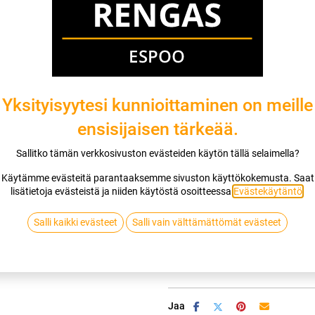
Asennuspalvelu
Mikäli valitset asennuksen, pääset va
1
X 175/65R15 88T GOODYEAR ULTRA
Yksityisyytesi kunnioittaminen on meille
EI ASENNUSTA
ensisijaisen tärkeää.
Sallitko tämän verkkosivuston evästeiden käytön tällä selaimella?
Käytämme evästeitä parantaaksemme sivuston käyttökokemusta. Saat
Lis
lisätietoja evästeistä ja niiden käytöstä osoitteessa
Evästekäytäntö
.
Vertaa
Lisää toivelis
Salli kaikki evästeet
Salli vain välttämättömät evästeet
GOODYEAR
Jaa