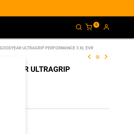
0
AJANKOHTAISTA
INFO
 GOODYEAR ULTRAGRIP PERFORMANCE 3 XL EVR
OODYEAR ULTRAGRIP
XL EVR
261238
illa