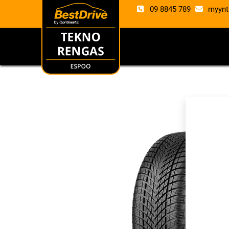
09 8845 789
myynt
RENKAAT
VANTE