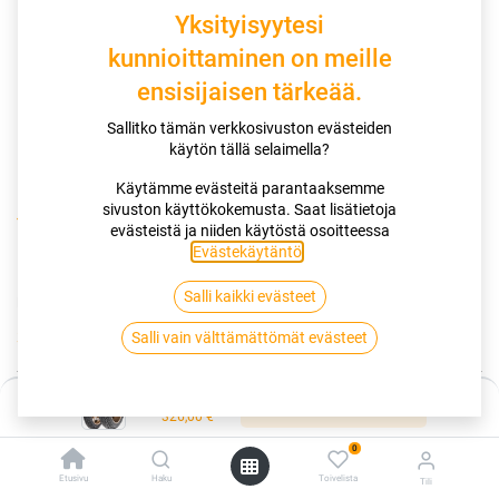
Yksityisyytesi
kunnioittaminen on meille
ensisijaisen tärkeää.
Sallitko tämän verkkosivuston evästeiden
käytön tällä selaimella?
Käytämme evästeitä parantaaksemme
sivuston käyttökokemusta. Saat lisätietoja
Kauppa
160/60R17 69W DUNLOP MUTANT
evästeistä ja niiden käytöstä osoitteessa
Evästekäytäntö
.
160/60R17 69W DUNLOP MUTANT
Salli kaikki evästeet
EAN:
4038526066282
Tuotekoodi:
261236
326,00
€
Salli vain välttämättömät evästeet
/ kpl
Hinta:
Toimittajilla (kotimaa):
Saatavilla
Lisää ostoskoriin
326,00
€
Toimitusaika:
5 arkipäivää
0
Lisää ostoskoriin
Etusivu
Haku
Toivelista
Tili