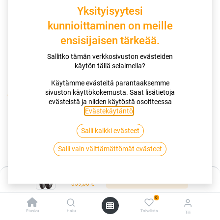
Yksityisyytesi
kunnioittaminen on meille
ensisijaisen tärkeää.
Sallitko tämän verkkosivuston evästeiden
käytön tällä selaimella?
Käytämme evästeitä parantaaksemme
sivuston käyttökokemusta. Saat lisätietoja
Kauppa
120/70-19 60T DUNLOP TRX MISSION
evästeistä ja niiden käytöstä osoitteessa
Evästekäytäntö
.
120/70-19 60T DUNLOP TRX
Salli kaikki evästeet
MISSION
Salli vain välttämättömät evästeet
EAN:
4038526054999
Tuotekoodi:
261182
Hinta:
Lisää ostoskoriin
Tällä tuotteella ei ole kelvollista yhdistelmää.
359,00
€
0
Etusivu
Haku
Toivelista
Tili
DUNLOP