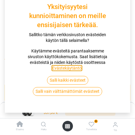
Yksityisyytesi
kunnioittaminen on meille
ensisijaisen tärkeää.
Sallitko tämän verkkosivuston evästeiden
käytön tällä selaimella?
Käytämme evästeitä parantaaksemme
sivuston käyttökokemusta. Saat lisätietoja
Kauppa
170/80-15 77H DUNLOP D404
evästeistä ja niiden käytöstä osoitteessa
Evästekäytäntö
.
170/80-15 77H DUNLOP D404
Salli kaikki evästeet
EAN:
4038526034656
Tuotekoodi:
261146
Salli vain välttämättömät evästeet
Tällä tuotteella ei ole kelvollista yhdistelmää.
Hinta:
Lisää ostoskoriin
337,00
€
DUNLOP
0
Etusivu
Haku
Toivelista
Tili
Jaa