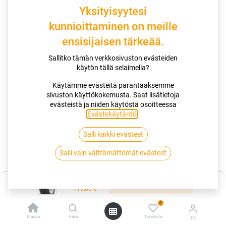
Yksityisyytesi
kunnioittaminen on meille
ensisijaisen tärkeää.
Sallitko tämän verkkosivuston evästeiden
käytön tällä selaimella?
Käytämme evästeitä parantaaksemme
sivuston käyttökokemusta. Saat lisätietoja
Kauppa
175/65R15 88T GOODYEAR DURAGRIP XL EVR
evästeistä ja niiden käytöstä osoitteessa
Evästekäytäntö
.
175/65R15 88T GOODYEAR
Salli kaikki evästeet
DURAGRIP XL EVR
Salli vain välttämättömät evästeet
EAN:
4038526021359
Tuotekoodi:
261110
Hinta:
119,00
€
Lisää ostoskoriin
/ kpl
119,00
€
0
Toimittajilla (kotimaa):
Saatavilla
Etusivu
Haku
Toivelista
Tili
Toimitusaika:
5 arkipäivää