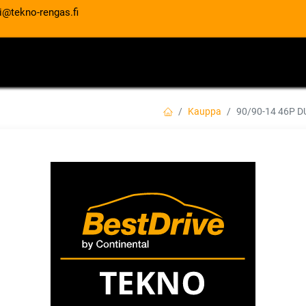
i@tekno-rengas.fi
ET
RENGASPALVELUT
AUTOHUOLTO
Kauppa
90/90-14 46P 
90/90-14 46P DU
EAN:
3188649816620
Tuotekoodi:
Tällä tuotteella ei ole kelvollis
DUNLOP
Jaa
Toimitusehdot