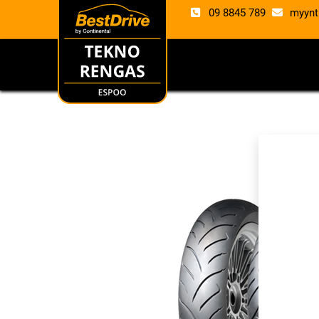
09 8845 789
myynt
RENKAAT
VANTE