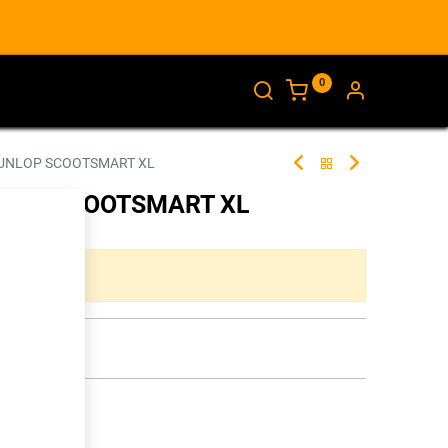
0
AJANKOHTAISTA
INFO
DUNLOP SCOOTSMART XL
NLOP SCOOTSMART XL
261082
ta yhdistelmää.