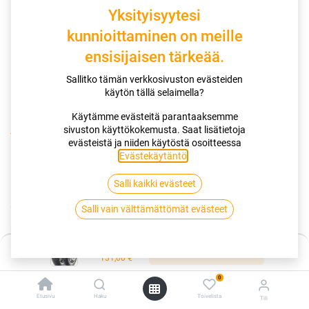
Yksityisyytesi
kunnioittaminen on meille
ensisijaisen tärkeää.
Sallitko tämän verkkosivuston evästeiden
käytön tällä selaimella?
Käytämme evästeitä parantaaksemme
sivuston käyttökokemusta. Saat lisätietoja
Kauppa
120/70-12 51S DUNLOP SCOOTSMART XL
evästeistä ja niiden käytöstä osoitteessa
Evästekäytäntö
.
120/70-12 51S DUNLOP
Salli kaikki evästeet
SCOOTSMART XL
Salli vain välttämättömät evästeet
EAN:
3188649816538
Tuotekoodi:
261077
Hinta:
131,00
€
Lisää ostoskoriin
/ kpl
131,00
€
0
Toimittajilla (kotimaa):
Saatavilla
Etusivu
Haku
Toivelista
Tili
Toimitusaika:
5 arkipäivää