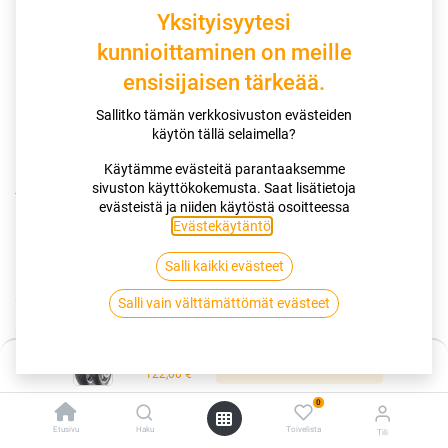
Yksityisyytesi
kunnioittaminen on meille
ensisijaisen tärkeää.
Sallitko tämän verkkosivuston evästeiden
käytön tällä selaimella?
Käytämme evästeitä parantaaksemme
sivuston käyttökokemusta. Saat lisätietoja
Kauppa
130/90-10 61L DUNLOP SCOOTSMART XL
evästeistä ja niiden käytöstä osoitteessa
Evästekäytäntö
.
130/90-10 61L DUNLOP
Salli kaikki evästeet
SCOOTSMART XL
Salli vain välttämättömät evästeet
EAN:
3188649816408
Tuotekoodi:
261072
Hinta:
122,00
€
Lisää ostoskoriin
/ kpl
122,00
€
0
Toimittajilla (kotimaa):
Saatavilla
Etusivu
Haku
Toivelista
Tili
Toimitusaika:
5 arkipäivää