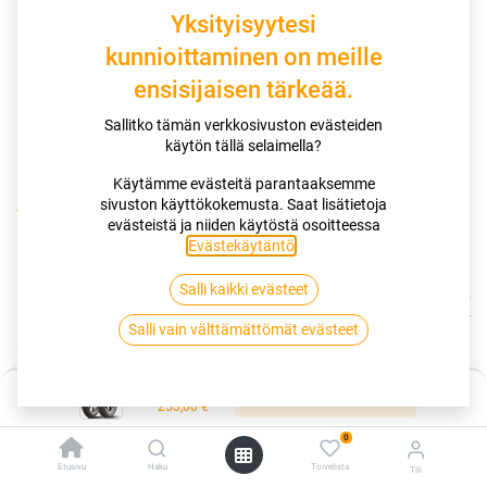
Yksityisyytesi
kunnioittaminen on meille
ensisijaisen tärkeää.
Sallitko tämän verkkosivuston evästeiden
käytön tällä selaimella?
Käytämme evästeitä parantaaksemme
sivuston käyttökokemusta. Saat lisätietoja
Kauppa
evästeistä ja niiden käytöstä osoitteessa
120/80-16 60V DUNLOP ARROWMAX STREETSMART RT
Evästekäytäntö
.
Salli kaikki evästeet
120/80-16 60V DUNLOP ARROWMAX
Salli vain välttämättömät evästeet
STREETSMART RT
EAN:
3188649814152
Tuotekoodi:
261052
Hinta:
Lisää ostoskoriin
253,00
€
253,00
€
/ kpl
0
Etusivu
Haku
Toivelista
Tili
Toimittajilla (kotimaa):
Saatavilla