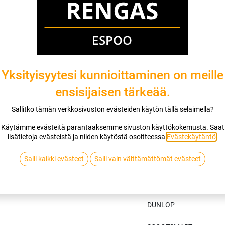
DUNLOP
Jaa
Toimitusehdot
Yksityisyytesi kunnioittaminen on meille
ensisijaisen tärkeää.
Sallitko tämän verkkosivuston evästeiden käytön tällä selaimella?
Käytämme evästeitä parantaaksemme sivuston käyttökokemusta. Saat
lisätietoja evästeistä ja niiden käytöstä osoitteessa
Evästekäytäntö
.
Salli kaikki evästeet
Salli vain välttämättömät evästeet
Tekniset tiedot
DUNLOP