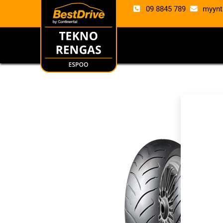
09 8845 789
myynt
RENKAAT
VANTE