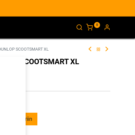
0
AJANKOHTAISTA
INFO
 DUNLOP SCOOTSMART XL
UNLOP SCOOTSMART XL
261043
illa
ää ostoskoriin
talle