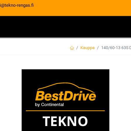
i@tekno-rengas.fi
ET
RENGASPALVELUT
AUTOHUOLTO
Kauppa
140/60-13 63S
140/60-13 63S D
EAN:
3188649812394
Tuotekoodi:
160,00
€
/ kpl
Toimittajilla (kotimaa):
Saatav
Toimitusaika:
5 arkipäivää
Lis
Vertaa
Lisää toivelis