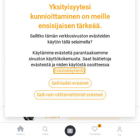
Yksityisyytesi
kunnioittaminen on meille
ensisijaisen tärkeää.
Sallitko tämän verkkosivuston evästeiden
käytön tällä selaimella?
Käytämme evästeitä parantaaksemme
sivuston käyttökokemusta. Saat lisätietoja
Kauppa
evästeistä ja niiden käytöstä osoitteessa
190/50R17 73W DUNLOP SPORTMAX ROADSMART II XL II
Evästekäytäntö
.
Salli kaikki evästeet
190/50R17 73W DUNLOP
Salli vain välttämättömät evästeet
SPORTMAX ROADSMART II XL II
EAN:
3188649810390
Tuotekoodi:
261037
Hinta:
Lisää ostoskoriin
275,00
€
275,00
€
/ kpl
0
Etusivu
Haku
Toivelista
Tili
Toimittajilla (kotimaa):
Saatavilla