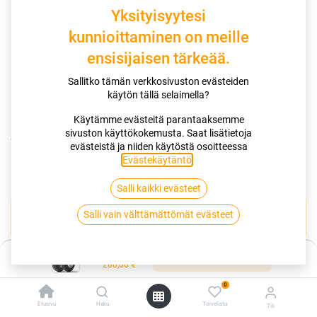
Yksityisyytesi
kunnioittaminen on meille
ensisijaisen tärkeää.
Sallitko tämän verkkosivuston evästeiden
käytön tällä selaimella?
Käytämme evästeitä parantaaksemme
sivuston käyttökokemusta. Saat lisätietoja
Kauppa
110/90-16 59P DUNLOP D404
evästeistä ja niiden käytöstä osoitteessa
Evästekäytäntö
.
110/90-16 59P DUNLOP D404
Salli kaikki evästeet
EAN:
3188642391339
Tuotekoodi:
261024
Salli vain välttämättömät evästeet
Tällä tuotteella ei ole kelvollista yhdistelmää.
Hinta:
Lisää ostoskoriin
280,00
€
DUNLOP
0
Etusivu
Haku
Toivelista
Tili
Jaa