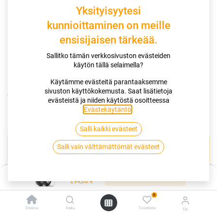
Yksityisyytesi
kunnioittaminen on meille
ensisijaisen tärkeää.
Sallitko tämän verkkosivuston evästeiden
käytön tällä selaimella?
Käytämme evästeitä parantaaksemme
sivuston käyttökokemusta. Saat lisätietoja
Kauppa
140/90-15 70H DUNLOP D404 XL
evästeistä ja niiden käytöstä osoitteessa
Evästekäytäntö
.
140/90-15 70H DUNLOP D404 XL
Salli kaikki evästeet
EAN:
3188642341006
Tuotekoodi:
261021
Salli vain välttämättömät evästeet
Tällä tuotteella ei ole kelvollista yhdistelmää.
Hinta:
Lisää ostoskoriin
294,00
€
DUNLOP
0
Etusivu
Haku
Toivelista
Tili
Jaa