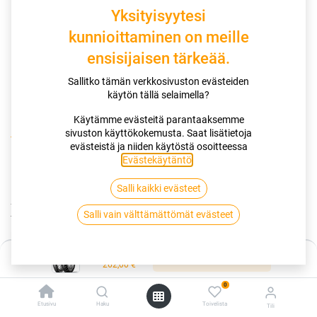
Yksityisyytesi
kunnioittaminen on meille
ensisijaisen tärkeää.
Sallitko tämän verkkosivuston evästeiden
käytön tällä selaimella?
Käytämme evästeitä parantaaksemme
sivuston käyttökokemusta. Saat lisätietoja
Kauppa
130/80-17 65T DUNLOP TRAILMAX XL
evästeistä ja niiden käytöstä osoitteessa
Evästekäytäntö
.
130/80-17 65T DUNLOP TRAILMAX
Salli kaikki evästeet
XL
Salli vain välttämättömät evästeet
EAN:
3188642006899
Tuotekoodi:
261011
Hinta:
262,00
€
Lisää ostoskoriin
/ kpl
262,00
€
0
Toimittajilla (kotimaa):
Saatavilla
Etusivu
Haku
Toivelista
Tili
Toimitusaika:
5 arkipäivää