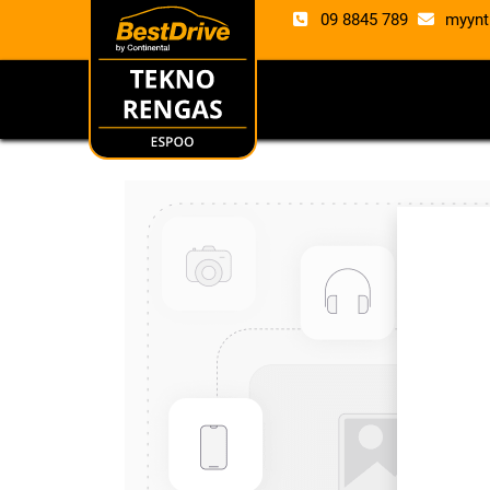
09 8845 789
myynt
RENKAAT
VANTE