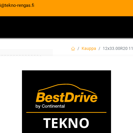
i@tekno-rengas.fi
ET
RENGASPALVELUT
AUTOHUOLTO
Kauppa
12x33.00R20 1
12x33.00R20 119
EAN:
6974748813243
Tuotekoodi:
352,00
€
/ kpl
Toimittajilla (ulkomaa):
Saatav
Toimitusaika:
7 arkipäivää
Asennuspalvelu