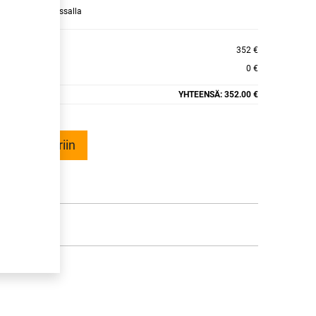
raamaan ajan kassalla
/RT XL POR
352 €
0 €
YHTEENSÄ:
352.00 €
ää ostoskoriin
talle