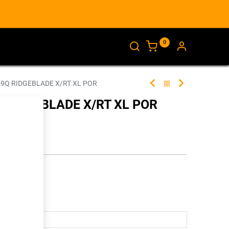
0
AJANKOHTAISTA
INFO
19Q RIDGEBLADE X/RT XL POR
Q RIDGEBLADE X/RT XL POR
260845
illa