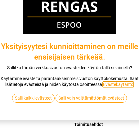
Mikäli valitset asennuksen, pääset va
1
X 12X33.00R20 119Q RIDGEBLADE X
EI ASENNUSTA
Yksityisyytesi kunnioittaminen on meille
ensisijaisen tärkeää.
Lis
Sallitko tämän verkkosivuston evästeiden käytön tällä selaimella?
Vertaa
Lisää toivelis
Käytämme evästeitä parantaaksemme sivuston käyttökokemusta. Saat
lisätietoja evästeistä ja niiden käytöstä osoitteessa
Evästekäytäntö
.
RIDGEBLADE
Salli kaikki evästeet
Salli vain välttämättömät evästeet
Jaa
Toimitusehdot