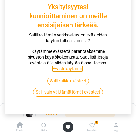
Yksityisyytesi
kunnioittaminen on meille
ensisijaisen tärkeää.
Sallitko tämän verkkosivuston evästeiden
käytön tällä selaimella?
Käytämme evästeitä parantaaksemme
sivuston käyttökokemusta. Saat lisätietoja
Kauppa
195/50R16 88V SAILUN ATREZZO ELITE2 XL RP
evästeistä ja niiden käytöstä osoitteessa
Evästekäytäntö
.
195/50R16 88V SAILUN ATREZZO
Salli kaikki evästeet
ELITE2 XL RP
Salli vain välttämättömät evästeet
EAN:
8935341218048
Tuotekoodi:
260548
Hinta:
Lisää ostoskoriin
Tällä tuotteella ei ole kelvollista yhdistelmää.
81,00
€
0
Etusivu
Haku
Toivelista
Tili
SAILUN