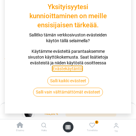
Yksityisyytesi
kunnioittaminen on meille
ensisijaisen tärkeää.
Sallitko tämän verkkosivuston evästeiden
käytön tällä selaimella?
Käytämme evästeitä parantaaksemme
sivuston käyttökokemusta. Saat lisätietoja
Kauppa
evästeistä ja niiden käytöstä osoitteessa
185/75R16C 104/102R SAILUN COMMERCIO VX1
Evästekäytäntö
.
Salli kaikki evästeet
185/75R16C 104/102R SAILUN
Salli vain välttämättömät evästeet
COMMERCIO VX1
EAN:
6959655481938
Tuotekoodi:
260529
Hinta:
Lisää ostoskoriin
102,00
€
102,00
€
/ kpl
0
Etusivu
Haku
Toivelista
Tili
Toimittajilla (kotimaa):
Saatavilla