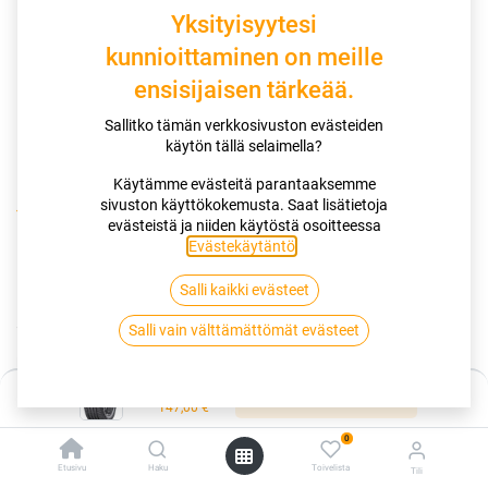
Yksityisyytesi
kunnioittaminen on meille
ensisijaisen tärkeää.
Sallitko tämän verkkosivuston evästeiden
käytön tällä selaimella?
Käytämme evästeitä parantaaksemme
sivuston käyttökokemusta. Saat lisätietoja
Kauppa
195/50R19 88H NANKANG SPORTNEX AS-3
evästeistä ja niiden käytöstä osoitteessa
Evästekäytäntö
.
195/50R19 88H NANKANG
Salli kaikki evästeet
SPORTNEX AS-3
Salli vain välttämättömät evästeet
EAN:
4718022025296
Tuotekoodi:
260381
Hinta:
Lisää ostoskoriin
Tällä tuotteella ei ole kelvollista yhdistelmää.
147,00
€
0
Etusivu
Haku
Toivelista
Tili
NANKANG