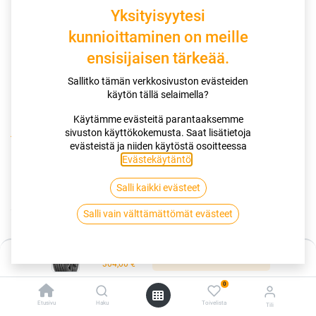
Yksityisyytesi
kunnioittaminen on meille
ensisijaisen tärkeää.
Sallitko tämän verkkosivuston evästeiden
käytön tällä selaimella?
Käytämme evästeitä parantaaksemme
sivuston käyttökokemusta. Saat lisätietoja
Kauppa
evästeistä ja niiden käytöstä osoitteessa
265/45R20 108Y GOODYEAR EAGLE F1
Evästekäytäntö
.
ASYMMETRICMMETRIC 6 XL EVR
Salli kaikki evästeet
265/45R20 108Y GOODYEAR EAGLE
Salli vain välttämättömät evästeet
F1 ASYMMETRICMMETRIC 6 XL EVR
Hinta:
Lisää ostoskoriin
EAN:
4038526416681
Tuotekoodi:
260352
304,00
€
0
Tällä tuotteella ei ole kelvollista yhdistelmää.
Etusivu
Haku
Toivelista
Tili