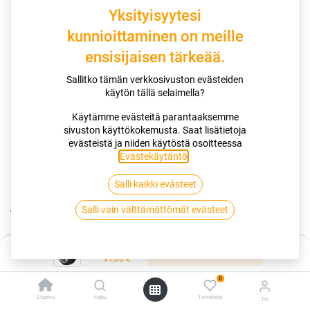
Yksityisyytesi
kunnioittaminen on meille
ensisijaisen tärkeää.
Sallitko tämän verkkosivuston evästeiden
käytön tällä selaimella?
Käytämme evästeitä parantaaksemme
sivuston käyttökokemusta. Saat lisätietoja
Kauppa
195/60R16 89T SAILUN ICE BLAZER ARCTIC
evästeistä ja niiden käytöstä osoitteessa
Evästekäytäntö
.
195/60R16 89T SAILUN ICE BLAZER
Salli kaikki evästeet
ARCTIC
Salli vain välttämättömät evästeet
EAN:
6922250427724
Tuotekoodi:
260058
Hinta:
91,00
€
Lisää ostoskoriin
/ kpl
91,00
€
0
Toimittajilla (kotimaa):
Saatavilla
Etusivu
Haku
Toivelista
Tili
Toimitusaika:
3 arkipäivää