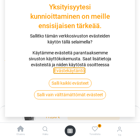
Yksityisyytesi
kunnioittaminen on meille
ensisijaisen tärkeää.
Sallitko tämän verkkosivuston evästeiden
käytön tällä selaimella?
Käytämme evästeitä parantaaksemme
sivuston käyttökokemusta. Saat lisätietoja
Kauppa
195/50R16 84H KUMHO ECSTA HS52 4PR
evästeistä ja niiden käytöstä osoitteessa
Evästekäytäntö
.
195/50R16 84H KUMHO ECSTA
Salli kaikki evästeet
HS52 4PR
Salli vain välttämättömät evästeet
EAN:
8808956352387
Tuotekoodi:
259866
Hinta:
113,00
€
Lisää ostoskoriin
/ kpl
113,00
€
0
Toimittajilla (kotimaa):
Saatavilla
Etusivu
Haku
Toivelista
Tili
Toimitusaika:
3 arkipäivää