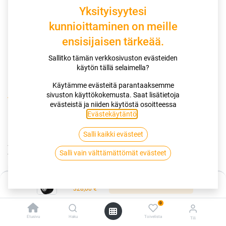
Yksityisyytesi
kunnioittaminen on meille
ensisijaisen tärkeää.
Sallitko tämän verkkosivuston evästeiden
käytön tällä selaimella?
Käytämme evästeitä parantaaksemme
sivuston käyttökokemusta. Saat lisätietoja
Kauppa
12x33.00R17 120Q BLACKBEAR MT XL POR
evästeistä ja niiden käytöstä osoitteessa
Evästekäytäntö
.
12x33.00R17 120Q BLACKBEAR MT
Salli kaikki evästeet
XL POR
Salli vain välttämättömät evästeet
EAN:
6913000030165
Tuotekoodi:
259711
Hinta:
328,00
€
Lisää ostoskoriin
/ kpl
328,00
€
0
Toimittajilla (ulkomaa):
Saatavilla
Etusivu
Haku
Toivelista
Tili
Toimitusaika:
7 arkipäivää