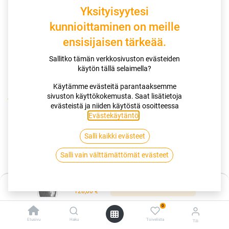
Yksityisyytesi
kunnioittaminen on meille
ensisijaisen tärkeää.
Sallitko tämän verkkosivuston evästeiden
käytön tällä selaimella?
Käytämme evästeitä parantaaksemme
sivuston käyttökokemusta. Saat lisätietoja
Kauppa
evästeistä ja niiden käytöstä osoitteessa
195/60R15 88H GOODYEAR EFFICIENTGRIP PERFORMANCE
Evästekäytäntö
.
EVR
Salli kaikki evästeet
195/60R15 88H GOODYEAR
Salli vain välttämättömät evästeet
EFFICIENTGRIP PERFORMANCE EVR
Hinta:
Lisää ostoskoriin
EAN:
4038526431462
Tuotekoodi:
259707
128,00
€
128,00
€
/ kpl
0
Etusivu
Haku
Toivelista
Tili