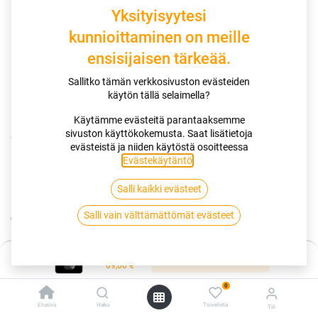
Yksityisyytesi
kunnioittaminen on meille
ensisijaisen tärkeää.
Sallitko tämän verkkosivuston evästeiden
käytön tällä selaimella?
Käytämme evästeitä parantaaksemme
sivuston käyttökokemusta. Saat lisätietoja
Kauppa
evästeistä ja niiden käytöstä osoitteessa
155/70R13 75T KUMHO WINTERCRAFT WP52 4PR
Evästekäytäntö
.
Salli kaikki evästeet
155/70R13 75T KUMHO
Salli vain välttämättömät evästeet
WINTERCRAFT WP52 4PR
EAN:
8808956303273
Tuotekoodi:
259631
Hinta:
Lisää ostoskoriin
69,00
€
69,00
€
/ kpl
0
Etusivu
Haku
Toivelista
Tili
Toimittajilla (kotimaa):
Saatavilla