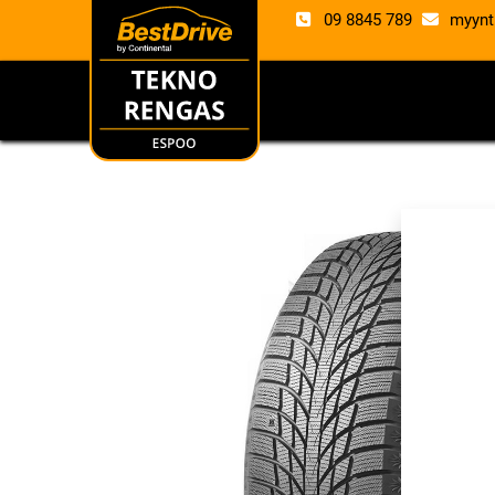
09 8845 789
myynt
RENKAAT
VANTE