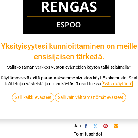
Mikäli valitset asennuksen, pääset va
1
X 185/60R14 86T KUMHO WINTERCR
EI ASENNUSTA
Yksityisyytesi kunnioittaminen on meille
ensisijaisen tärkeää.
Sallitko tämän verkkosivuston evästeiden käytön tällä selaimella?
Lis
Käytämme evästeitä parantaaksemme sivuston käyttökokemusta. Saat
lisätietoja evästeistä ja niiden käytöstä osoitteessa
Evästekäytäntö
.
Vertaa
Lisää toivelis
Salli kaikki evästeet
Salli vain välttämättömät evästeet
KUMHO
Jaa
Toimitusehdot