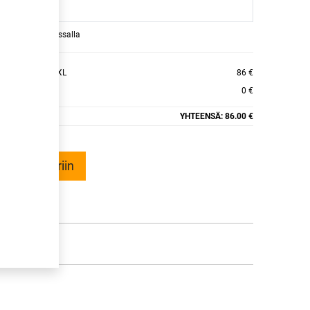
raamaan ajan kassalla
AFT ICE WI51 XL
86 €
0 €
YHTEENSÄ:
86.00 €
ää ostoskoriin
talle