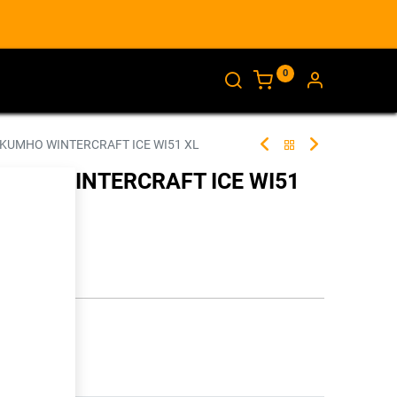
0
AJANKOHTAISTA
INFO
 KUMHO WINTERCRAFT ICE WI51 XL
UMHO WINTERCRAFT ICE WI51
259593
illa