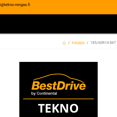
i@tekno-rengas.fi
ET
RENGASPALVELUT
AUTOHUOLTO
Kauppa
185/60R14 86T
185/60R14 86T K
XL
EAN:
8808956319915
Tuotekoodi:
86,00
€
/ kpl
Toimittajilla (kotimaa):
Saatav
Toimitusaika:
3 arkipäivää
Asennuspalvelu