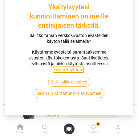
Yksityisyytesi
kunnioittaminen on meille
ensisijaisen tärkeää.
Sallitko tämän verkkosivuston evästeiden
käytön tällä selaimella?
Käytämme evästeitä parantaaksemme
sivuston käyttökokemusta. Saat lisätietoja
Kauppa
evästeistä ja niiden käytöstä osoitteessa
195/55R16 91T GOODYEAR ULTRAGRIP ICE 3 XL EVR
Evästekäytäntö
.
Salli kaikki evästeet
195/55R16 91T GOODYEAR
Salli vain välttämättömät evästeet
ULTRAGRIP ICE 3 XL EVR
EAN:
5452000713520
Tuotekoodi:
259494
Hinta:
Lisää ostoskoriin
165,00
€
165,00
€
/ kpl
0
Etusivu
Haku
Toivelista
Tili
Toimittajilla (kotimaa):
Saatavilla