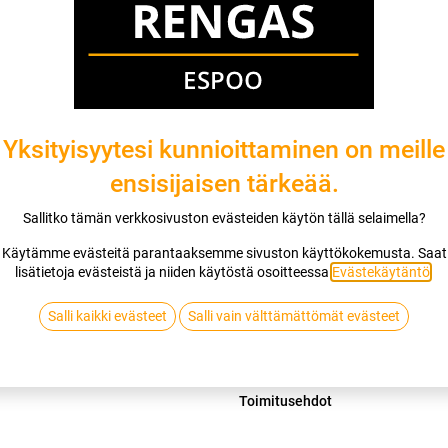
Mikäli valitset asennuksen, pääset va
1
X 195/60R15 88H MICHELIN PRIMA
EI ASENNUSTA
Yksityisyytesi kunnioittaminen on meille
ensisijaisen tärkeää.
Lis
Sallitko tämän verkkosivuston evästeiden käytön tällä selaimella?
Vertaa
Lisää toivelis
Käytämme evästeitä parantaaksemme sivuston käyttökokemusta. Saat
lisätietoja evästeistä ja niiden käytöstä osoitteessa
Evästekäytäntö
.
MICHELIN
Salli kaikki evästeet
Salli vain välttämättömät evästeet
Jaa
Toimitusehdot