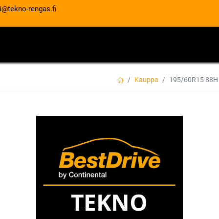
i@tekno-rengas.fi
ET
RENGASPALVELUT
AUTOHUOLTO
Kauppa
195/60R15 88H
195/60R15 88H M
EAN:
3528705172961
Tuotekoodi:
129,00
€
/ kpl
Toimittajilla (kotimaa):
Saatav
Toimitusaika:
3 arkipäivää
Asennuspalvelu