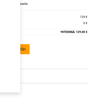
raamaan ajan kassalla
CY 4
129 €
0 €
YHTEENSÄ:
129.00 €
ää ostoskoriin
talle