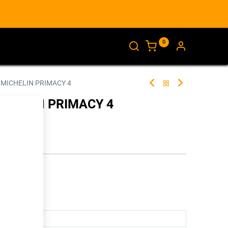
0
AJANKOHTAISTA
INFO
 MICHELIN PRIMACY 4
ICHELIN PRIMACY 4
259131
illa