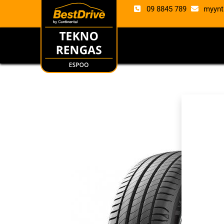
09 8845 789
myynt
RENKAAT
VANTE