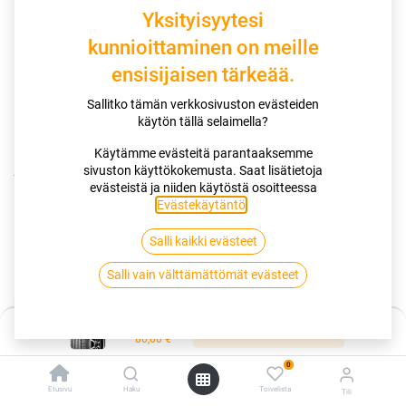
Yksityisyytesi
kunnioittaminen on meille
ensisijaisen tärkeää.
Sallitko tämän verkkosivuston evästeiden
käytön tällä selaimella?
Käytämme evästeitä parantaaksemme
sivuston käyttökokemusta. Saat lisätietoja
Kauppa
175/65R15 84T KUMHO ECOWING ES31 4PR
evästeistä ja niiden käytöstä osoitteessa
Evästekäytäntö
.
175/65R15 84T KUMHO ECOWING
Salli kaikki evästeet
ES31 4PR
Salli vain välttämättömät evästeet
EAN:
8808956238339
Tuotekoodi:
258971
Hinta:
Lisää ostoskoriin
Tällä tuotteella ei ole kelvollista yhdistelmää.
80,00
€
0
Etusivu
Haku
Toivelista
Tili
KUMHO