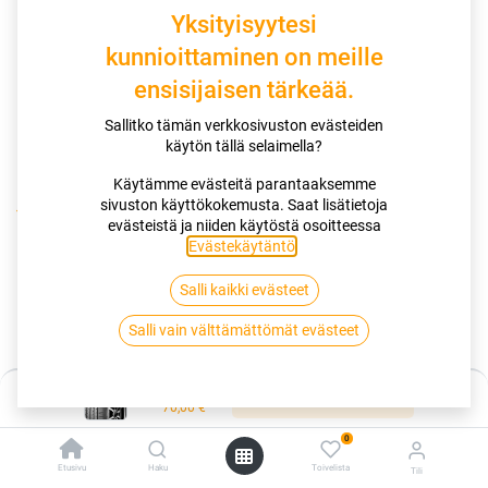
Yksityisyytesi
kunnioittaminen on meille
ensisijaisen tärkeää.
Sallitko tämän verkkosivuston evästeiden
käytön tällä selaimella?
Käytämme evästeitä parantaaksemme
sivuston käyttökokemusta. Saat lisätietoja
Kauppa
evästeistä ja niiden käytöstä osoitteessa
155/80R13 79T KUMHO ECOWING ES31 4PR GM SPARK
Evästekäytäntö
.
Salli kaikki evästeet
155/80R13 79T KUMHO ECOWING
Salli vain välttämättömät evästeet
ES31 4PR GM SPARK
EAN:
8808956346942
Tuotekoodi:
258965
Hinta:
Lisää ostoskoriin
70,00
€
70,00
€
/ kpl
0
Etusivu
Haku
Toivelista
Tili
Toimittajilla (kotimaa):
Saatavilla