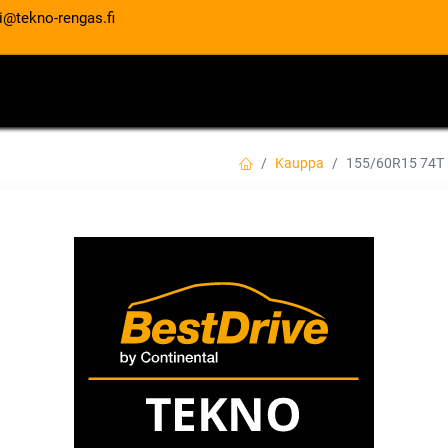
i@tekno-rengas.fi
ET
RENGASPALVELUT
AUTOHUOLTO
Kauppa
155/60R15 74T
155/60R15 74T K
EAN:
8808956267032
Tuotekoodi:
76,00
€
/ kpl
Toimittajilla (kotimaa):
Saatav
Toimitusaika:
3 arkipäivää
Asennuspalvelu