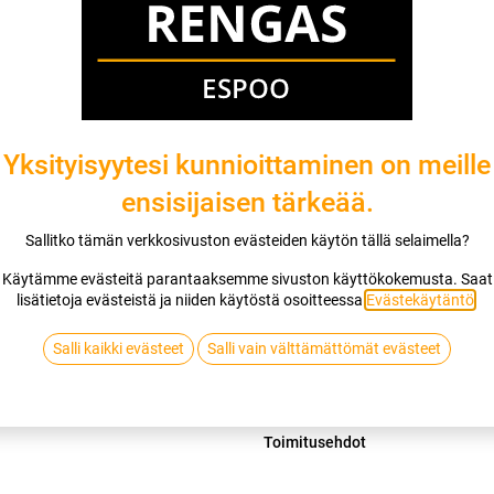
Mikäli valitset asennuksen, pääset va
1
X 155/60R15 74T KUMHO SOLUS K
EI ASENNUSTA
Yksityisyytesi kunnioittaminen on meille
ensisijaisen tärkeää.
Lis
Sallitko tämän verkkosivuston evästeiden käytön tällä selaimella?
Vertaa
Lisää toivelis
Käytämme evästeitä parantaaksemme sivuston käyttökokemusta. Saat
lisätietoja evästeistä ja niiden käytöstä osoitteessa
Evästekäytäntö
.
KUMHO
Salli kaikki evästeet
Salli vain välttämättömät evästeet
Jaa
Toimitusehdot