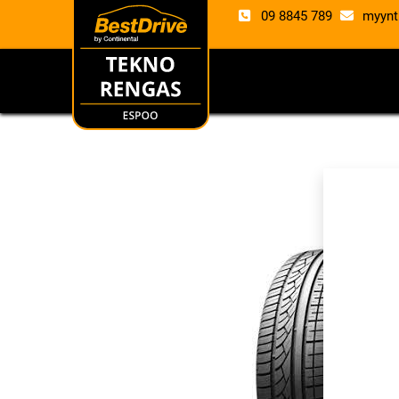
09 8845 789
myynt
RENKAAT
VANTE