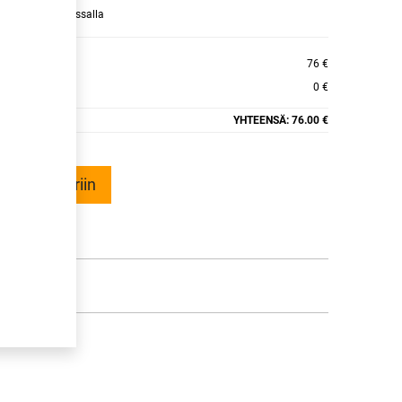
raamaan ajan kassalla
H11 4PR
76 €
0 €
YHTEENSÄ:
76.00 €
ää ostoskoriin
talle