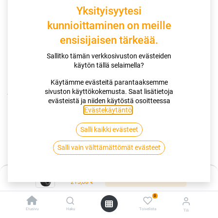
Yksityisyytesi
kunnioittaminen on meille
ensisijaisen tärkeää.
Sallitko tämän verkkosivuston evästeiden
käytön tällä selaimella?
Käytämme evästeitä parantaaksemme
sivuston käyttökokemusta. Saat lisätietoja
Kauppa
evästeistä ja niiden käytöstä osoitteessa
155/70R19 88Q NOKIAN TYRES HAKKAPELIITTA R5 XL
Evästekäytäntö
.
Salli kaikki evästeet
155/70R19 88Q NOKIAN TYRES
Salli vain välttämättömät evästeet
HAKKAPELIITTA R5 XL
EAN:
6419440489599
Tuotekoodi:
258598
Hinta:
Lisää ostoskoriin
215,00
€
215,00
€
/ kpl
0
Etusivu
Haku
Toivelista
Tili
Toimittajilla (kotimaa):
Saatavilla