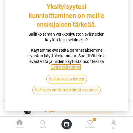
Yksityisyytesi
kunnioittaminen on meille
ensisijaisen tärkeää.
Sallitko tämän verkkosivuston evästeiden
käytön tällä selaimella?
Käytämme evästeitä parantaaksemme
sivuston käyttökokemusta. Saat lisätietoja
Kauppa
165/65R14 79T HANKOOK I*PIKE RS2 W429 XL
evästeistä ja niiden käytöstä osoitteessa
Evästekäytäntö
.
165/65R14 79T HANKOOK I*PIKE
Salli kaikki evästeet
RS2 W429 XL
Salli vain välttämättömät evästeet
EAN:
8808563563756
Tuotekoodi:
258320
Hinta:
109,00
€
Lisää ostoskoriin
/ kpl
109,00
€
0
Toimittajilla (kotimaa):
Saatavilla
Etusivu
Haku
Toivelista
Tili
Toimitusaika:
3 arkipäivää