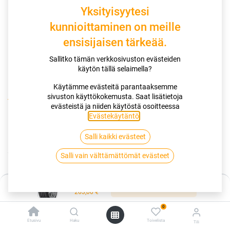
Yksityisyytesi
kunnioittaminen on meille
ensisijaisen tärkeää.
Sallitko tämän verkkosivuston evästeiden
käytön tällä selaimella?
Käytämme evästeitä parantaaksemme
sivuston käyttökokemusta. Saat lisätietoja
Kauppa
evästeistä ja niiden käytöstä osoitteessa
235/60R20 108H GOODYEAR EFFICIENTGRIP PERFORMANCE
Evästekäytäntö
.
2 XL *|EDT
Salli kaikki evästeet
235/60R20 108H GOODYEAR
Salli vain välttämättömät evästeet
EFFICIENTGRIP PERFORMANCE 2 XL
Hinta:
*|EDT
Lisää ostoskoriin
263,00
€
0
EAN:
5452000831293
Tuotekoodi:
257983
Etusivu
Haku
Toivelista
Tili
Tällä tuotteella ei ole kelvollista yhdistelmää.