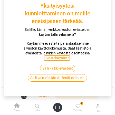
Yksityisyytesi
kunnioittaminen on meille
ensisijaisen tärkeää.
Sallitko tämän verkkosivuston evästeiden
käytön tällä selaimella?
Käytämme evästeitä parantaaksemme
sivuston käyttökokemusta. Saat lisätietoja
Kauppa
evästeistä ja niiden käytöstä osoitteessa
185/65R15 92T NOKIAN TYRES HAKKAPELIITTA 10 XL
Evästekäytäntö
.
Salli kaikki evästeet
185/65R15 92T NOKIAN TYRES
Salli vain välttämättömät evästeet
HAKKAPELIITTA 10 XL
EAN:
6419440324241
Tuotekoodi:
257786
Hinta:
Lisää ostoskoriin
137,00
€
Tällä tuotteella ei ole kelvollista yhdistelmää.
0
Etusivu
Haku
Toivelista
Tili