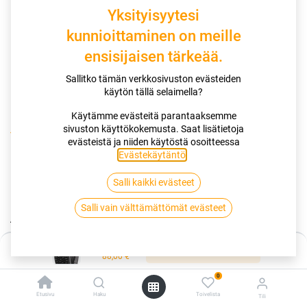
Yksityisyytesi
kunnioittaminen on meille
ensisijaisen tärkeää.
Sallitko tämän verkkosivuston evästeiden
käytön tällä selaimella?
Käytämme evästeitä parantaaksemme
sivuston käyttökokemusta. Saat lisätietoja
Kauppa
evästeistä ja niiden käytöstä osoitteessa
175/65R15 88T NANKANG ICE ACTIVA GRIP SW-9 XL
Evästekäytäntö
.
Salli kaikki evästeet
175/65R15 88T NANKANG ICE
Salli vain välttämättömät evästeet
ACTIVA GRIP SW-9 XL
EAN:
4718022017826
Tuotekoodi:
257761
Hinta:
Lisää ostoskoriin
88,00
€
88,00
€
/ kpl
0
Etusivu
Haku
Toivelista
Tili
Toimittajilla (kotimaa):
Saatavilla