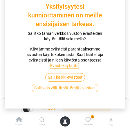
Yksityisyytesi
kunnioittaminen on meille
ensisijaisen tärkeää.
Sallitko tämän verkkosivuston evästeiden
käytön tällä selaimella?
Käytämme evästeitä parantaaksemme
sivuston käyttökokemusta. Saat lisätietoja
Kauppa
evästeistä ja niiden käytöstä osoitteessa
195/55R16 91T GOODYEAR ULTRAGRIP ARCTIC 2 XL EVR
Evästekäytäntö
.
Salli kaikki evästeet
195/55R16 91T GOODYEAR
Salli vain välttämättömät evästeet
ULTRAGRIP ARCTIC 2 XL EVR
EAN:
5452000675354
Tuotekoodi:
257605
Hinta:
Lisää ostoskoriin
177,00
€
177,00
€
/ kpl
0
Etusivu
Haku
Toivelista
Tili
Toimittajilla (kotimaa):
Saatavilla