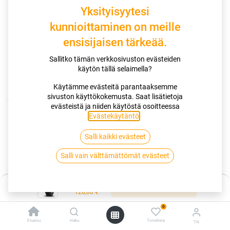
Yksityisyytesi
kunnioittaminen on meille
ensisijaisen tärkeää.
Sallitko tämän verkkosivuston evästeiden
käytön tällä selaimella?
Käytämme evästeitä parantaaksemme
sivuston käyttökokemusta. Saat lisätietoja
Kauppa
175/65R15 88H MICHELIN CROSS CLIMATE 2 XL
evästeistä ja niiden käytöstä osoitteessa
Evästekäytäntö
.
175/65R15 88H MICHELIN CROSS
Salli kaikki evästeet
CLIMATE 2 XL
Salli vain välttämättömät evästeet
EAN:
3528701789590
Tuotekoodi:
257344
Hinta:
128,00
€
Lisää ostoskoriin
/ kpl
128,00
€
0
Toimittajilla (kotimaa):
Saatavilla
Etusivu
Haku
Toivelista
Tili
Toimitusaika:
3 arkipäivää