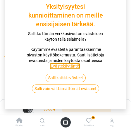
Yksityisyytesi
kunnioittaminen on meille
ensisijaisen tärkeää.
Sallitko tämän verkkosivuston evästeiden
käytön tällä selaimella?
Käytämme evästeitä parantaaksemme
sivuston käyttökokemusta. Saat lisätietoja
Kauppa
evästeistä ja niiden käytöstä osoitteessa
165/70R14 85T HANKOOK KINERGY ECO2 K425 XL
Evästekäytäntö
.
Salli kaikki evästeet
165/70R14 85T HANKOOK KINERGY
Salli vain välttämättömät evästeet
ECO2 K425 XL
EAN:
8808563432601
Tuotekoodi:
257325
Hinta:
Lisää ostoskoriin
86,00
€
Tällä tuotteella ei ole kelvollista yhdistelmää.
0
Etusivu
Haku
Toivelista
Tili