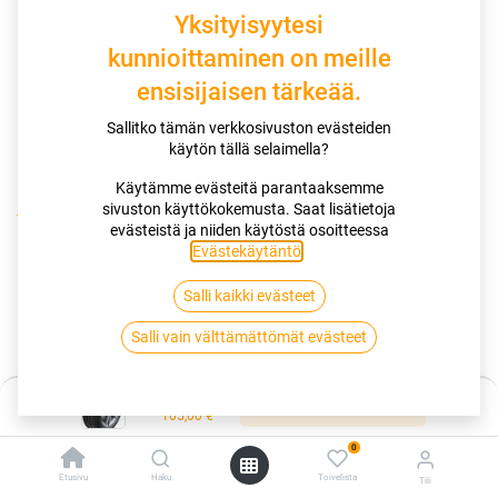
Yksityisyytesi
kunnioittaminen on meille
ensisijaisen tärkeää.
Sallitko tämän verkkosivuston evästeiden
käytön tällä selaimella?
Käytämme evästeitä parantaaksemme
sivuston käyttökokemusta. Saat lisätietoja
Kauppa
175/55R15 77T HANKOOK KINERGY ECO2 K425
evästeistä ja niiden käytöstä osoitteessa
Evästekäytäntö
.
175/55R15 77T HANKOOK KINERGY
Salli kaikki evästeet
ECO2 K425
Salli vain välttämättömät evästeet
EAN:
8808563413815
Tuotekoodi:
257270
Hinta:
105,00
€
Lisää ostoskoriin
/ kpl
105,00
€
0
Toimittajilla (kotimaa):
Saatavilla
Etusivu
Haku
Toivelista
Tili
Toimitusaika:
3 arkipäivää