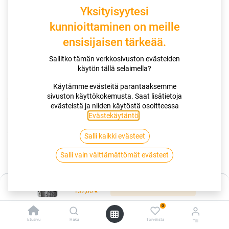
Yksityisyytesi
kunnioittaminen on meille
ensisijaisen tärkeää.
Sallitko tämän verkkosivuston evästeiden
käytön tällä selaimella?
Käytämme evästeitä parantaaksemme
sivuston käyttökokemusta. Saat lisätietoja
Kauppa
205/80R16C 110/108S NANKANG FT-7 A/T OWL
evästeistä ja niiden käytöstä osoitteessa
Evästekäytäntö
.
205/80R16C 110/108S NANKANG
Salli kaikki evästeet
FT-7 A/T OWL
Salli vain välttämättömät evästeet
EAN:
4718022001597
Tuotekoodi:
257177
Hinta:
132,00
€
Lisää ostoskoriin
/ kpl
132,00
€
0
Toimittajilla (kotimaa):
Saatavilla
Etusivu
Haku
Toivelista
Tili
Toimitusaika:
3 arkipäivää