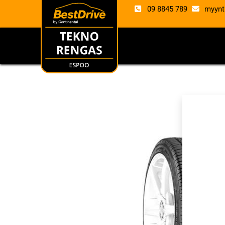
09 8845 789
myynt
RENKAAT
VANTE