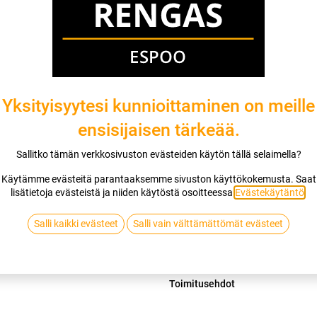
Mikäli valitset asennuksen, pääset va
1
X 165/65R15 81T NANKANG SPORT
EI ASENNUSTA
Yksityisyytesi kunnioittaminen on meille
ensisijaisen tärkeää.
Lis
Sallitko tämän verkkosivuston evästeiden käytön tällä selaimella?
Vertaa
Lisää toivelis
Käytämme evästeitä parantaaksemme sivuston käyttökokemusta. Saat
lisätietoja evästeistä ja niiden käytöstä osoitteessa
Evästekäytäntö
.
NANKANG
Salli kaikki evästeet
Salli vain välttämättömät evästeet
Jaa
Toimitusehdot