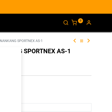
0
AJANKOHTAISTA
INFO
 NANKANG SPORTNEX AS-1
NANKANG SPORTNEX AS-1
257169
illa