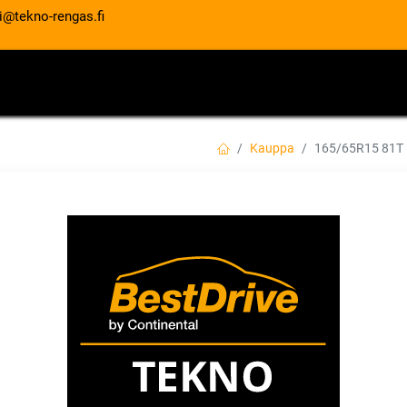
i@tekno-rengas.fi
ET
RENGASPALVELUT
AUTOHUOLTO
Kauppa
165/65R15 81T
165/65R15 81T 
EAN:
4718022002556
Tuotekoodi:
72,00
€
/ kpl
Toimittajilla (kotimaa):
Saatav
Toimitusaika:
3 arkipäivää
Asennuspalvelu