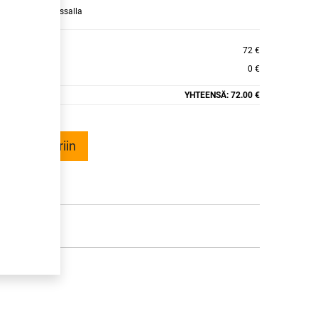
raamaan ajan kassalla
NEX AS-1
72 €
0 €
YHTEENSÄ:
72.00 €
ää ostoskoriin
talle